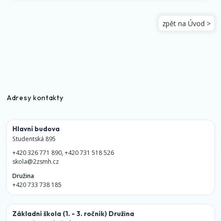
zpět na Úvod >
Adresy kontakty
Hlavní budova
Studentská 895
+420 326 771 890
,
+420 731 518 526
skola@2zsmh.cz
Družina
+420 733 738 185
Základní škola
(1. - 3. ročník)
Družina