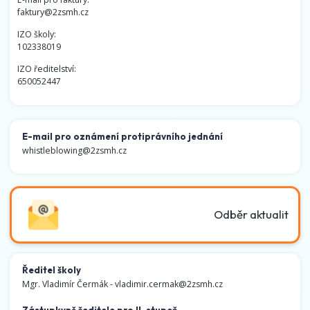
faktury@2zsmh.cz
IZO školy:
102338019
IZO ředitelství:
650052447
E-mail pro oznámení protiprávního jednání
whistleblowing@2zsmh.cz
Odběr aktualit
Ředitel školy
Mgr. Vladimír Čermák -
vladimir.cermak@2zsmh.cz
Zástupkyně ředitele pro II. stupeň