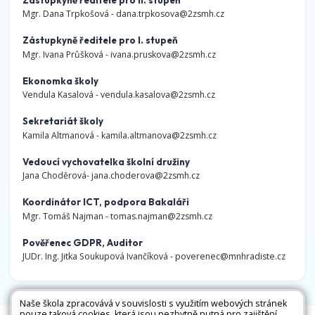
Mgr. Dana Trpkošová -
dana.trpkosova@2zsmh.cz
Zástupkyně ředitele pro I. stupeň
Mgr. Ivana Průšková -
ivana.pruskova@2zsmh.cz
Ekonomka školy
Vendula Kasalová -
vendula.kasalova@2zsmh.cz
Sekretariát školy
Kamila Altmanová -
kamila.altmanova@2zsmh.cz
Vedoucí vychovatelka školní družiny
Jana Choděrová-
jana.choderova@2zsmh.cz
Koordinátor ICT, podpora Bakaláři
Mgr. Tomáš Najman -
tomas.najman@2zsmh.cz
Pověřenec GDPR, Auditor
JUDr. Ing. Jitka Soukupová Ivančíková -
poverenec@mnhradiste.cz
Naše škola zpracovává v souvislosti s využitím webových stránek
pouze taková cookies, která jsou nezbytně nutná pro zajištění