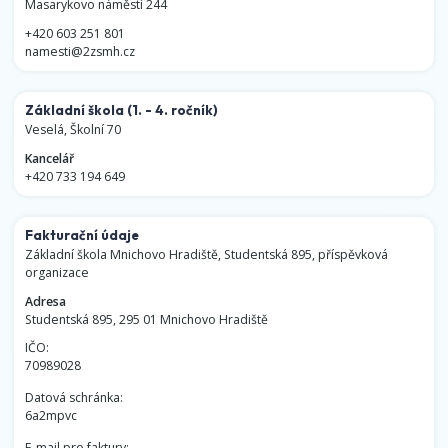
Masarykovo náměstí 244
+420 603 251 801
namesti@2zsmh.cz
Základní škola
(1. - 4. ročník)
Veselá, Školní 70
Kancelář
+420 733 194 649
Fakturační údaje
Základní škola Mnichovo Hradiště, Studentská 895, příspěvková
organizace
Adresa
Studentská 895, 295 01 Mnichovo Hradiště
IČO:
70989028
Datová schránka:
6a2mpvc
E-mail pro faktury: