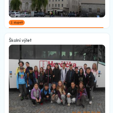
2. stupeň
Školní výlet