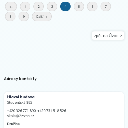
1
2
3
4
5
6
7
8
9
Další
zpět na Úvod >
Adresy kontakty
Hlavní budova
Studentská 895
+420 326 771 890
,
+420 731 518 526
skola@2zsmh.cz
Družina