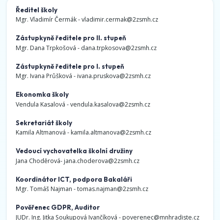
Ředitel školy
Mgr. Vladimír Čermák -
vladimir.cermak@2zsmh.cz
Zástupkyně ředitele pro II. stupeň
Mgr. Dana Trpkošová -
dana.trpkosova@2zsmh.cz
Zástupkyně ředitele pro I. stupeň
Mgr. Ivana Průšková -
ivana.pruskova@2zsmh.cz
Ekonomka školy
Vendula Kasalová -
vendula.kasalova@2zsmh.cz
Sekretariát školy
Kamila Altmanová -
kamila.altmanova@2zsmh.cz
Vedoucí vychovatelka školní družiny
Jana Choděrová-
jana.choderova@2zsmh.cz
Koordinátor ICT, podpora Bakaláři
Mgr. Tomáš Najman -
tomas.najman@2zsmh.cz
Pověřenec GDPR, Auditor
JUDr. Ing. Jitka Soukupová Ivančíková -
poverenec@mnhradiste.cz