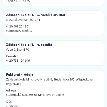
+420 733 738 185
Základní škola
(1. - 3. ročník)
Družina
Masarykovo náměstí 244
+420 603 251 801
namesti@2zsmh.cz
Základní škola
(1. - 4. ročník)
Veselá, Školní 70
Kancelář
+420 733 194 649
Fakturační údaje
Základní škola Mnichovo Hradiště, Studentská 895, příspěvková
organizace
Adresa
Studentská 895, 295 01 Mnichovo Hradiště
IČO:
70989028