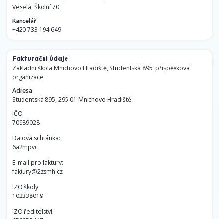
Veselá, Školní 70
Kancelář
+420 733 194 649
Fakturační údaje
Základní škola Mnichovo Hradiště, Studentská 895, příspěvková
organizace
Adresa
Studentská 895, 295 01 Mnichovo Hradiště
IČO:
70989028
Datová schránka:
6a2mpvc
E-mail pro faktury:
faktury@2zsmh.cz
IZO školy:
102338019
IZO ředitelství: