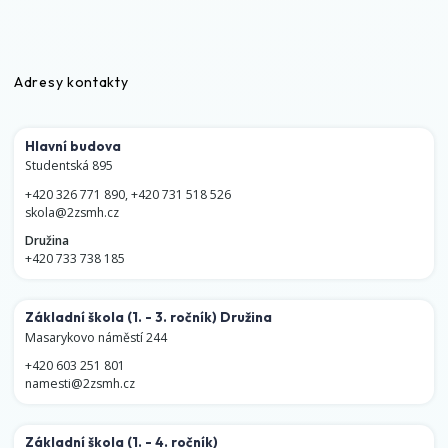
Adresy kontakty
Hlavní budova
Studentská 895
+420 326 771 890
,
+420 731 518 526
skola@2zsmh.cz
Družina
+420 733 738 185
Základní škola
(1. - 3. ročník)
Družina
Masarykovo náměstí 244
+420 603 251 801
namesti@2zsmh.cz
Základní škola
(1. - 4. ročník)