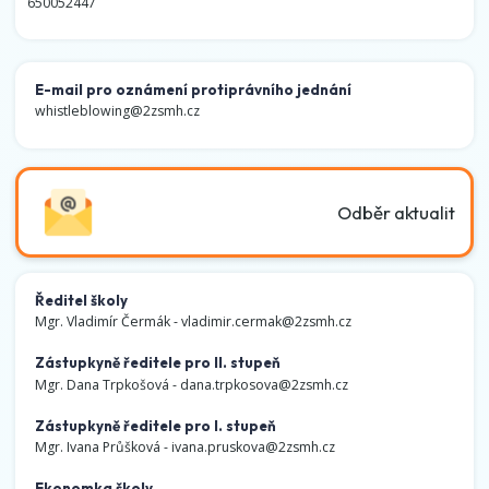
650052447
E-mail pro oznámení protiprávního jednání
whistleblowing@2zsmh.cz
Odběr aktualit
Ředitel školy
Mgr. Vladimír Čermák -
vladimir.cermak@2zsmh.cz
Zástupkyně ředitele pro II. stupeň
Mgr. Dana Trpkošová -
dana.trpkosova@2zsmh.cz
Zástupkyně ředitele pro I. stupeň
Mgr. Ivana Průšková -
ivana.pruskova@2zsmh.cz
Ekonomka školy