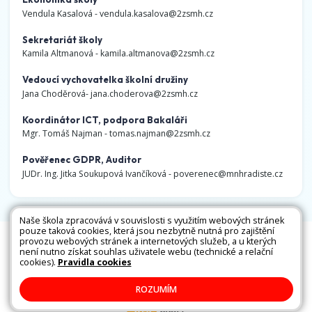
Vendula Kasalová -
vendula.kasalova@2zsmh.cz
Sekretariát školy
Kamila Altmanová -
kamila.altmanova@2zsmh.cz
Vedoucí vychovatelka školní družiny
Jana Choděrová-
jana.choderova@2zsmh.cz
Koordinátor ICT, podpora Bakaláři
Mgr. Tomáš Najman -
tomas.najman@2zsmh.cz
Pověřenec GDPR, Auditor
JUDr. Ing. Jitka Soukupová Ivančíková -
poverenec@mnhradiste.cz
Naše škola zpracovává v souvislosti s využitím webových stránek
pouze taková cookies, která jsou nezbytně nutná pro zajištění
Všechna práva vyhrazena. Copyright © 2026 |
provozu webových stránek a internetových služeb, a u kterých
není nutno získat souhlas uživatele webu (technické a relační
Mapa stránek
|
Kontakty
|
Přihlásit
|
Prohlášení
cookies).
Pravidla cookies
o přístupnosti
|
Pravidla COOKIES
|
GDPR
ROZUMÍM