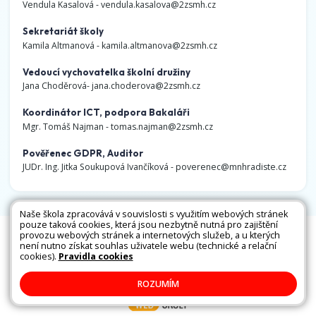
Vendula Kasalová -
vendula.kasalova@2zsmh.cz
Sekretariát školy
Kamila Altmanová -
kamila.altmanova@2zsmh.cz
Vedoucí vychovatelka školní družiny
Jana Choděrová-
jana.choderova@2zsmh.cz
Koordinátor ICT, podpora Bakaláři
Mgr. Tomáš Najman -
tomas.najman@2zsmh.cz
Pověřenec GDPR, Auditor
JUDr. Ing. Jitka Soukupová Ivančíková -
poverenec@mnhradiste.cz
Naše škola zpracovává v souvislosti s využitím webových stránek
pouze taková cookies, která jsou nezbytně nutná pro zajištění
Všechna práva vyhrazena. Copyright © 2026 |
provozu webových stránek a internetových služeb, a u kterých
není nutno získat souhlas uživatele webu (technické a relační
Mapa stránek
|
Kontakty
|
Přihlásit
|
Prohlášení
cookies).
Pravidla cookies
o přístupnosti
|
Pravidla COOKIES
|
GDPR
ROZUMÍM