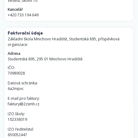
Veselá, Školní 70
Kancelář
+420 733 194 649
Fakturační údaje
Základní škola Mnichovo Hradiště, Studentská 895, příspěvková
organizace
Adresa
Studentská 895, 295 01 Mnichovo Hradiště
IČO:
70989028
Datová schránka:
6a2mpvc
E-mail pro faktury:
faktury@2zsmh.cz
IZO školy:
102338019
IZO ředitelství:
650052447