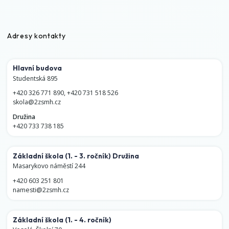
Adresy kontakty
Hlavní budova
Studentská 895
+420 326 771 890
,
+420 731 518 526
skola@2zsmh.cz
Družina
+420 733 738 185
Základní škola
(1. - 3. ročník)
Družina
Masarykovo náměstí 244
+420 603 251 801
namesti@2zsmh.cz
Základní škola
(1. - 4. ročník)