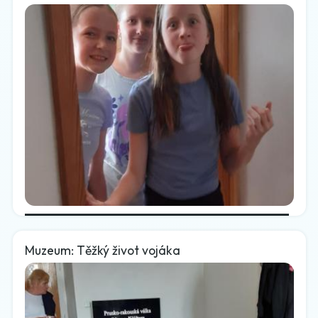
Muzeum: Těžký život vojáka