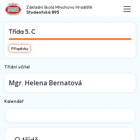
Základní škola Mnichovo Hradiště
Studentská 895
Třída 5. C
Příspěvky
Třídní učitel
Mgr.
Helena Bernatová
Kalendář
O třídě