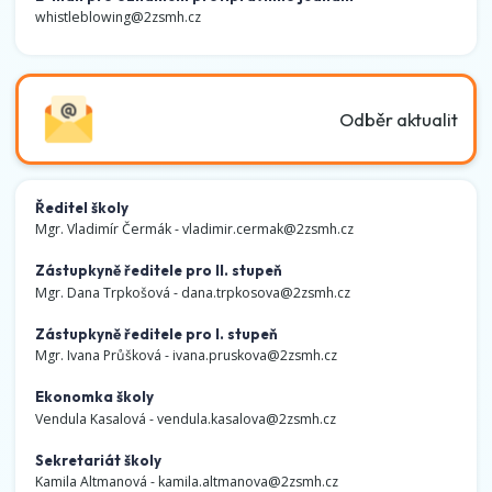
whistleblowing@2zsmh.cz
Odběr aktualit
Ředitel školy
Mgr. Vladimír Čermák -
vladimir.cermak@2zsmh.cz
Zástupkyně ředitele pro II. stupeň
Mgr. Dana Trpkošová -
dana.trpkosova@2zsmh.cz
Zástupkyně ředitele pro I. stupeň
Mgr. Ivana Průšková -
ivana.pruskova@2zsmh.cz
Ekonomka školy
Vendula Kasalová -
vendula.kasalova@2zsmh.cz
Sekretariát školy
Kamila Altmanová -
kamila.altmanova@2zsmh.cz