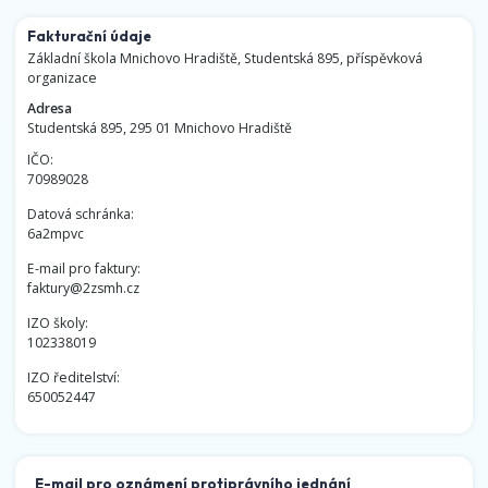
Fakturační údaje
Základní škola Mnichovo Hradiště, Studentská 895, příspěvková
organizace
Adresa
Studentská 895, 295 01 Mnichovo Hradiště
IČO:
70989028
Datová schránka:
6a2mpvc
E-mail pro faktury:
faktury@2zsmh.cz
IZO školy:
102338019
IZO ředitelství:
650052447
E-mail pro oznámení protiprávního jednání