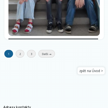
1
2
3
Další
zpět na Úvod >
Adresy kontakty