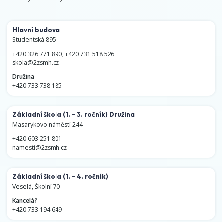
Hlavní budova
Studentská 895
+420 326 771 890
,
+420 731 518 526
skola@2zsmh.cz
Družina
+420 733 738 185
Základní škola
(1. - 3. ročník)
Družina
Masarykovo náměstí 244
+420 603 251 801
namesti@2zsmh.cz
Základní škola
(1. - 4. ročník)
Veselá, Školní 70
Kancelář
+420 733 194 649