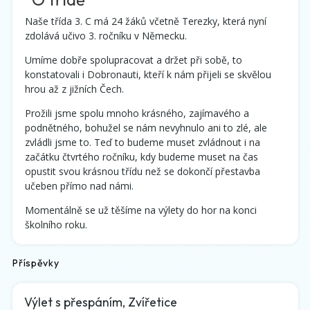
Naše třída 3. C má 24 žáků včetně Terezky, která nyní
zdolává učivo 3. ročníku v Německu.
Umíme dobře spolupracovat a držet při sobě, to
konstatovali i Dobronauti, kteří k nám přijeli se skvělou
hrou až z jižních Čech.
Prožili jsme spolu mnoho krásného, zajímavého a
podnětného, bohužel se nám nevyhnulo ani to zlé, ale
zvládli jsme to. Teď to budeme muset zvládnout i na
začátku čtvrtého ročníku, kdy budeme muset na čas
opustit svou krásnou třídu než se dokončí přestavba
učeben přímo nad námi.
Momentálně se už těšíme na výlety do hor na konci
školního roku.
Příspěvky
Výlet s přespáním, Zvířetice