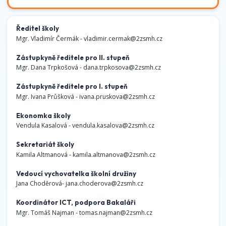
Ředitel školy
Mgr. Vladimír Čermák -
vladimir.cermak@2zsmh.cz
Zástupkyně ředitele pro II. stupeň
Mgr. Dana Trpkošová -
dana.trpkosova@2zsmh.cz
Zástupkyně ředitele pro I. stupeň
Mgr. Ivana Průšková -
ivana.pruskova@2zsmh.cz
Ekonomka školy
Vendula Kasalová -
vendula.kasalova@2zsmh.cz
Sekretariát školy
Kamila Altmanová -
kamila.altmanova@2zsmh.cz
Vedoucí vychovatelka školní družiny
Jana Choděrová-
jana.choderova@2zsmh.cz
Koordinátor ICT, podpora Bakaláři
Mgr. Tomáš Najman -
tomas.najman@2zsmh.cz