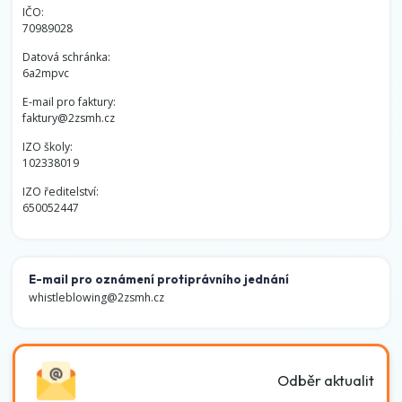
IČO:
70989028
Datová schránka:
6a2mpvc
E-mail pro faktury:
faktury@2zsmh.cz
IZO školy:
102338019
IZO ředitelství:
650052447
E-mail pro oznámení protiprávního jednání
whistleblowing@2zsmh.cz
Odběr aktualit