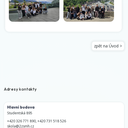
zpět na Úvod >
Adresy kontakty
Hlavní budova
Studentská 895
+420 326 771 890
,
+420 731 518 526
skola@2zsmh.cz