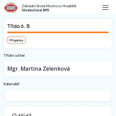
Základní škola Mnichovo Hradiště
Studentská 895
Třída 6. B
Příspěvky
Třídní učitel
Mgr.
Martina Zelenková
Kalendář
O třídě