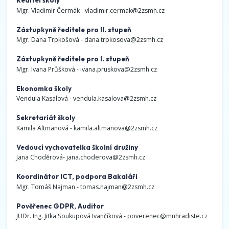
Ředitel školy
Mgr. Vladimír Čermák -
vladimir.cermak@2zsmh.cz
Zástupkyně ředitele pro II. stupeň
Mgr. Dana Trpkošová -
dana.trpkosova@2zsmh.cz
Zástupkyně ředitele pro I. stupeň
Mgr. Ivana Průšková -
ivana.pruskova@2zsmh.cz
Ekonomka školy
Vendula Kasalová -
vendula.kasalova@2zsmh.cz
Sekretariát školy
Kamila Altmanová -
kamila.altmanova@2zsmh.cz
Vedoucí vychovatelka školní družiny
Jana Choděrová-
jana.choderova@2zsmh.cz
Koordinátor ICT, podpora Bakaláři
Mgr. Tomáš Najman -
tomas.najman@2zsmh.cz
Pověřenec GDPR, Auditor
JUDr. Ing. Jitka Soukupová Ivančíková -
poverenec@mnhradiste.cz