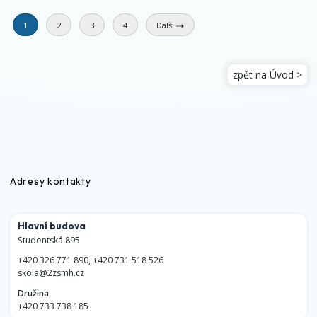
1
2
3
4
Další
zpět na Úvod >
Adresy kontakty
Hlavní budova
Studentská 895
+420 326 771 890
,
+420 731 518 526
skola@2zsmh.cz
Družina
+420 733 738 185