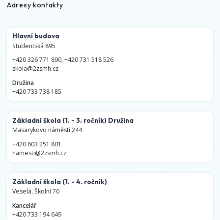
Adresy kontakty
Hlavní budova
Studentská 895
+420 326 771 890
,
+420 731 518 526
skola@2zsmh.cz
Družina
+420 733 738 185
Základní škola
(1. - 3. ročník)
Družina
Masarykovo náměstí 244
+420 603 251 801
namesti@2zsmh.cz
Základní škola
(1. - 4. ročník)
Veselá, Školní 70
Kancelář
+420 733 194 649