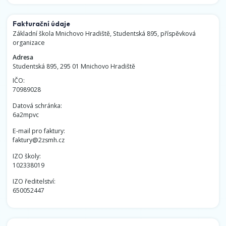
Fakturační údaje
Základní škola Mnichovo Hradiště, Studentská 895, příspěvková
organizace
Adresa
Studentská 895, 295 01 Mnichovo Hradiště
IČO:
70989028
Datová schránka:
6a2mpvc
E-mail pro faktury:
faktury@2zsmh.cz
IZO školy:
102338019
IZO ředitelství:
650052447