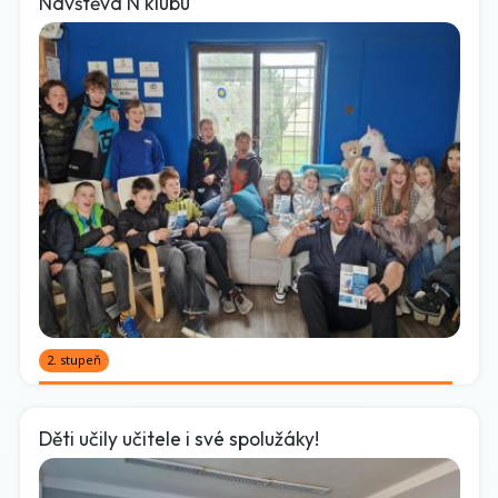
Návštěva N klubu
2. stupeň
Děti učily učitele i své spolužáky!