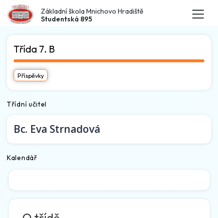
Základní škola Mnichovo Hradiště
Studentská 895
Třída 7. B
Příspěvky
Třídní učitel
Bc.
Eva Strnadová
Kalendář
O třídě