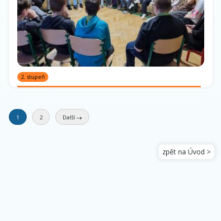
2. stupeň
1
2
Další
zpět na Úvod >