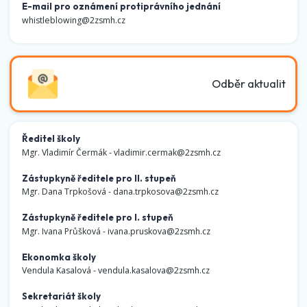
E-mail pro oznámení protiprávního jednání
whistleblowing@2zsmh.cz
Odběr aktualit
Ředitel školy
Mgr. Vladimír Čermák -
vladimir.cermak@2zsmh.cz
Zástupkyně ředitele pro II. stupeň
Mgr. Dana Trpkošová -
dana.trpkosova@2zsmh.cz
Zástupkyně ředitele pro I. stupeň
Mgr. Ivana Průšková -
ivana.pruskova@2zsmh.cz
Ekonomka školy
Vendula Kasalová -
vendula.kasalova@2zsmh.cz
Sekretariát školy