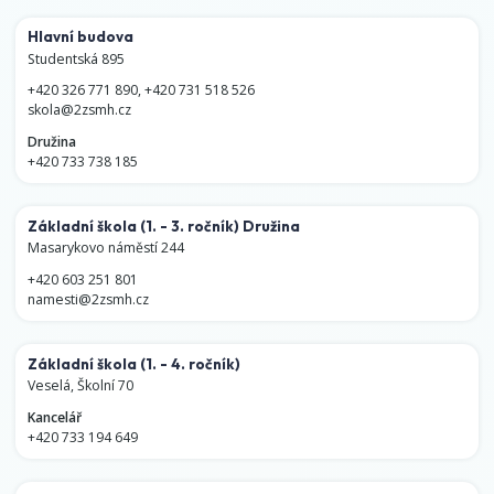
Hlavní budova
Studentská 895
+420 326 771 890
,
+420 731 518 526
skola@2zsmh.cz
Družina
+420 733 738 185
Základní škola
(1. - 3. ročník)
Družina
Masarykovo náměstí 244
+420 603 251 801
namesti@2zsmh.cz
Základní škola
(1. - 4. ročník)
Veselá, Školní 70
Kancelář
+420 733 194 649