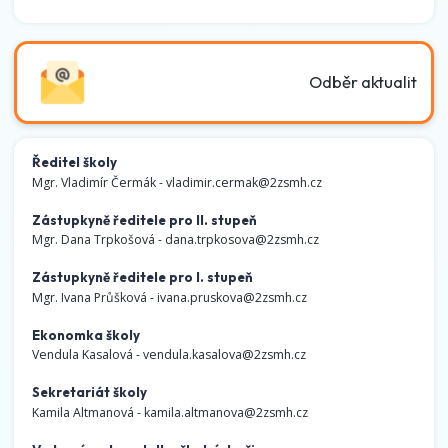
Odběr aktualit
Ředitel školy
Mgr. Vladimír Čermák -
vladimir.cermak@2zsmh.cz
Zástupkyně ředitele pro II. stupeň
Mgr. Dana Trpkošová -
dana.trpkosova@2zsmh.cz
Zástupkyně ředitele pro I. stupeň
Mgr. Ivana Průšková -
ivana.pruskova@2zsmh.cz
Ekonomka školy
Vendula Kasalová -
vendula.kasalova@2zsmh.cz
Sekretariát školy
Kamila Altmanová -
kamila.altmanova@2zsmh.cz