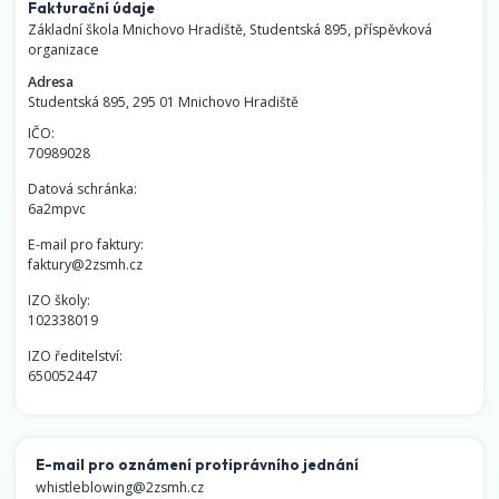
Fakturační údaje
Základní škola Mnichovo Hradiště, Studentská 895, příspěvková
organizace
Adresa
Studentská 895, 295 01 Mnichovo Hradiště
IČO:
70989028
Datová schránka:
6a2mpvc
E-mail pro faktury:
faktury@2zsmh.cz
IZO školy:
102338019
IZO ředitelství:
650052447
E-mail pro oznámení protiprávního jednání
whistleblowing@2zsmh.cz