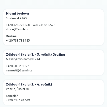
Hlavní budova
Studentská 895
+420 326 771 890
,
+420 731 518 526
skola@2zsmh.cz
Družina
+420 733 738 185
Základní škola
(1. - 3. ročník)
Družina
Masarykovo náměstí 244
+420 603 251 801
namesti@2zsmh.cz
Základní škola
(1. - 4. ročník)
Veselá, Školní 70
Kancelář
+420 733 194 649