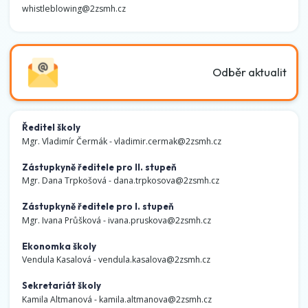
whistleblowing@2zsmh.cz
Odběr aktualit
Ředitel školy
Mgr. Vladimír Čermák -
vladimir.cermak@2zsmh.cz
Zástupkyně ředitele pro II. stupeň
Mgr. Dana Trpkošová -
dana.trpkosova@2zsmh.cz
Zástupkyně ředitele pro I. stupeň
Mgr. Ivana Průšková -
ivana.pruskova@2zsmh.cz
Ekonomka školy
Vendula Kasalová -
vendula.kasalova@2zsmh.cz
Sekretariát školy
Kamila Altmanová -
kamila.altmanova@2zsmh.cz