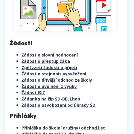
Žádosti
Žádost o slovní hodnocení
Žádost o přestup žáka
Zpětvzetí žádosti o přijetí
Žádost o stejnopis vysvědčení
Žádost o dřívější odchod ze školy
Žádost o uvolnění z výuky
Žádost ISIC
Žádanka na čip ŠD-BELLhop
Žádost o osvobození od úhrady ŠD
Přihlášky
Přihláška do školní družiny+odchod.list