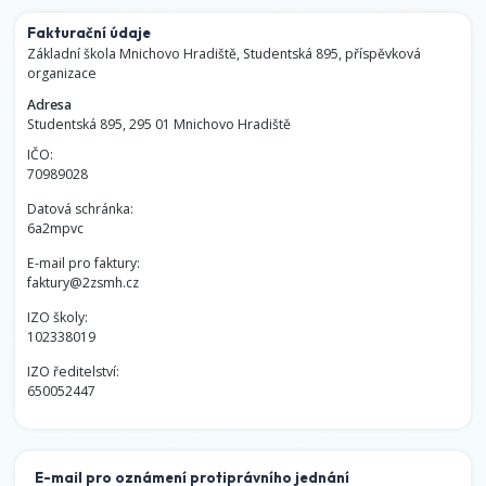
Fakturační údaje
Základní škola Mnichovo Hradiště, Studentská 895, příspěvková
organizace
Adresa
Studentská 895, 295 01 Mnichovo Hradiště
IČO:
70989028
Datová schránka:
6a2mpvc
E-mail pro faktury:
faktury@2zsmh.cz
IZO školy:
102338019
IZO ředitelství:
650052447
E-mail pro oznámení protiprávního jednání