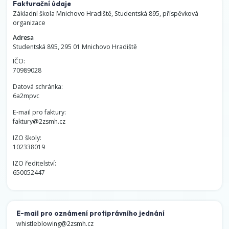
Fakturační údaje
Základní škola Mnichovo Hradiště, Studentská 895, příspěvková
organizace
Adresa
Studentská 895, 295 01 Mnichovo Hradiště
IČO:
70989028
Datová schránka:
6a2mpvc
E-mail pro faktury:
faktury@2zsmh.cz
IZO školy:
102338019
IZO ředitelství:
650052447
E-mail pro oznámení protiprávního jednání
whistleblowing@2zsmh.cz