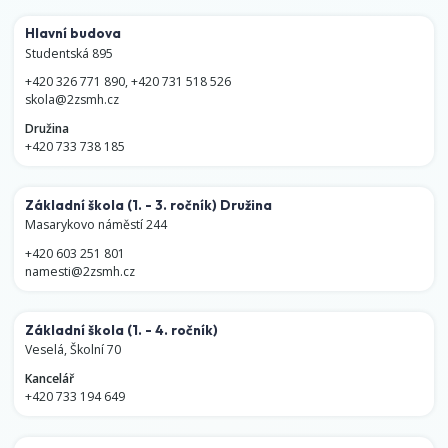
Hlavní budova
Studentská 895
+420 326 771 890
,
+420 731 518 526
skola@2zsmh.cz
Družina
+420 733 738 185
Základní škola
(1. - 3. ročník)
Družina
Masarykovo náměstí 244
+420 603 251 801
namesti@2zsmh.cz
Základní škola
(1. - 4. ročník)
Veselá, Školní 70
Kancelář
+420 733 194 649