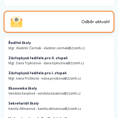
Odběr aktualit
Ředitel školy
Mgr. Vladimír Čermák -
vladimir.cermak@2zsmh.cz
Zástupkyně ředitele pro II. stupeň
Mgr. Dana Trpkošová -
dana.trpkosova@2zsmh.cz
Zástupkyně ředitele pro I. stupeň
Mgr. Ivana Průšková -
ivana.pruskova@2zsmh.cz
Ekonomka školy
Vendula Kasalová -
vendula.kasalova@2zsmh.cz
Sekretariát školy
Kamila Altmanová -
kamila.altmanova@2zsmh.cz