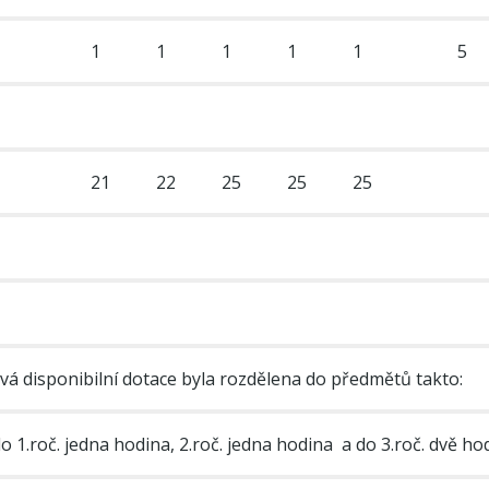
1
1
1
1
1
5
21
22
25
25
25
vá disponibilní dotace byla rozdělena do předmětů takto:
o 1.roč. jedna hodina, 2.roč. jedna hodina a do 3.roč. dvě ho