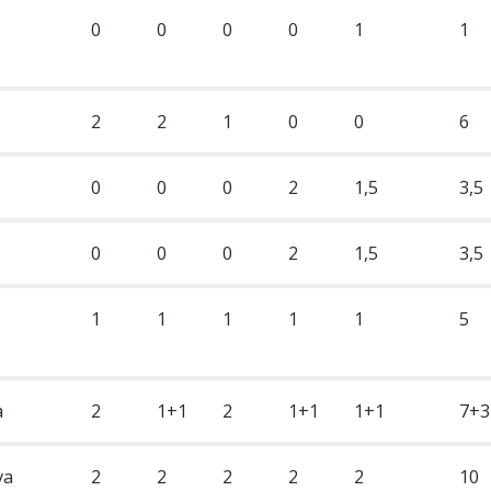
0
0
0
0
1
1
2
2
1
0
0
6
0
0
0
2
1,5
3,5
0
0
0
2
1,5
3,5
1
1
1
1
1
5
a
2
1+1
2
1+1
1+1
7+3
va
2
2
2
2
2
10