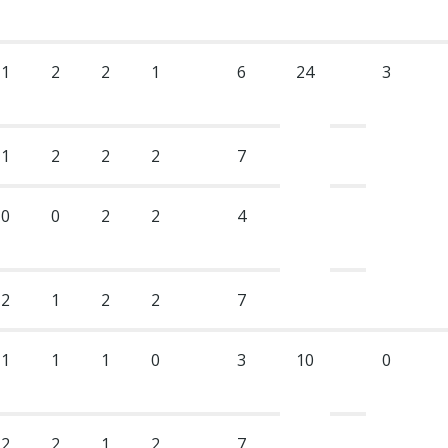
1
2
2
1
6
24
3
1
2
2
2
7
0
0
2
2
4
2
1
2
2
7
1
1
1
0
3
10
0
2
2
1
2
7