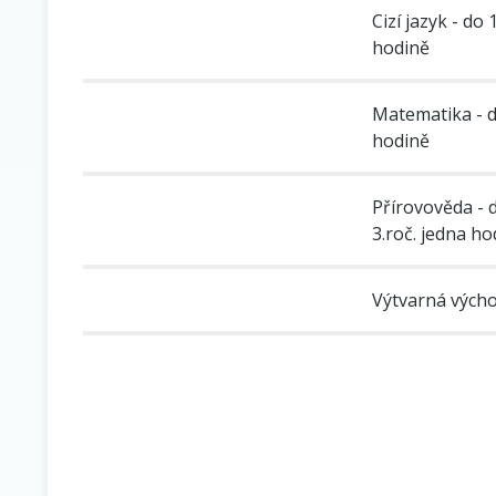
Cizí jazyk - do 
hodině
Matematika - do 
hodině
Přírovověda - 
3.roč. jedna ho
Výtvarná výchov