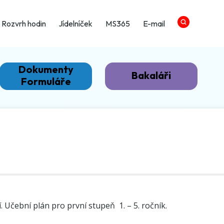
Rozvrh hodin
Jídelníček
MS365
E-mail
Dokumenty
Bakaláři
Formuláře
 Učební plán pro první stupeň 1. – 5. ročník.