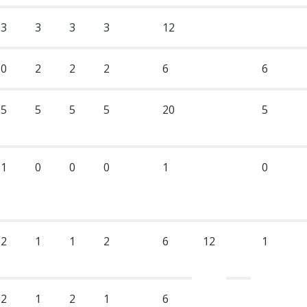
3
3
3
3
12
0
2
2
2
6
6
5
5
5
5
20
5
1
0
0
0
1
0
2
1
1
2
6
12
1
2
1
2
1
6