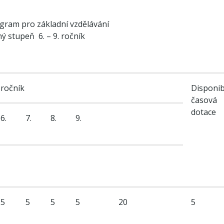
ogram pro základní vzdělávání
ý stupeň 6. – 9. ročník
ročník
Disponib
časová
dotace
6.
7.
8.
9.
5
5
5
5
20
5