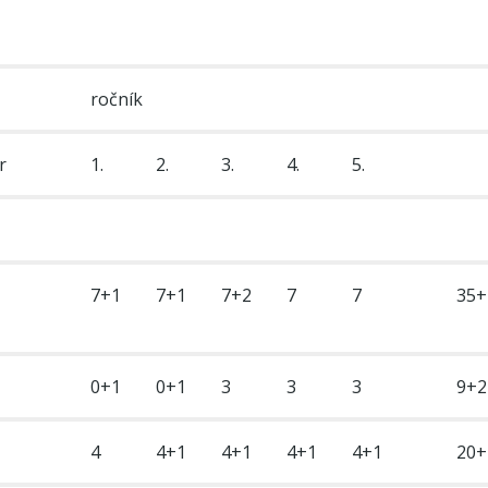
ročník
r
1.
2.
3.
4.
5.
7+1
7+1
7+2
7
7
35+
0+1
0+1
3
3
3
9+2
4
4+1
4+1
4+1
4+1
20+