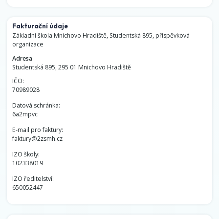
Fakturační údaje
Základní škola Mnichovo Hradiště, Studentská 895, příspěvková
organizace
Adresa
Studentská 895, 295 01 Mnichovo Hradiště
IČO:
70989028
Datová schránka:
6a2mpvc
E-mail pro faktury:
faktury@2zsmh.cz
IZO školy:
102338019
IZO ředitelství:
650052447