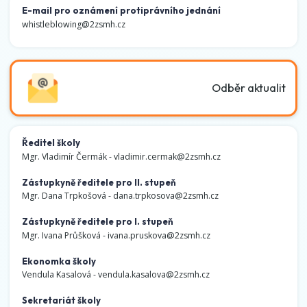
E-mail pro oznámení protiprávního jednání
whistleblowing@2zsmh.cz
Odběr aktualit
Ředitel školy
Mgr. Vladimír Čermák -
vladimir.cermak@2zsmh.cz
Zástupkyně ředitele pro II. stupeň
Mgr. Dana Trpkošová -
dana.trpkosova@2zsmh.cz
Zástupkyně ředitele pro I. stupeň
Mgr. Ivana Průšková -
ivana.pruskova@2zsmh.cz
Ekonomka školy
Vendula Kasalová -
vendula.kasalova@2zsmh.cz
Sekretariát školy