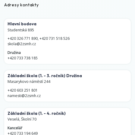
Adresy kontakty
Hlavní budova
Studentská 895
+420 326 771 890
,
+420 731 518 526
skola@2zsmh.cz
Družina
+420 733 738 185
Základní škola
(1. - 3. ročník)
Družina
Masarykovo náměstí 244
+420 603 251 801
namesti@2zsmh.cz
Základní škola
(1. - 4. ročník)
Veselá, Školní 70
Kancelář
+420 733 194 649