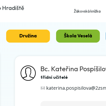
o Hradiště
Žákovská knížka
Družina
Škola Veselá
Bc. Kateřina Pospíšil
třídní učitelé
katerina.pospisilova@2zs