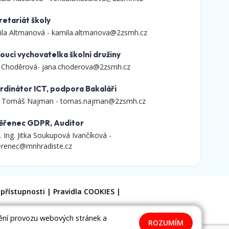
retariát školy
la Altmanová -
kamila.altmanova@2zsmh.cz
oucí vychovatelka školní družiny
 Choděrová-
jana.choderova@2zsmh.cz
rdinátor ICT, podpora Bakaláři
. Tomáš Najman -
tomas.najman@2zsmh.cz
ěřenec GDPR, Auditor
. Ing. Jitka Soukupová Ivančíková -
renec@mnhradiste.cz
 přístupnosti
|
Pravidla COOKIES
|
tění provozu webových stránek a
ROZUMÍM