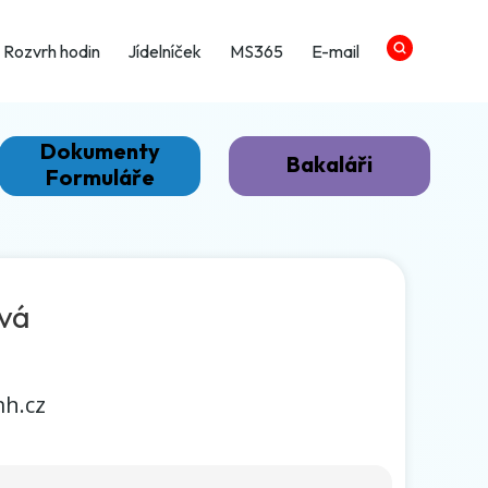
Rozvrh hodin
Jídelníček
MS365
E-mail
Dokumenty
Bakaláři
Formuláře
ová
mh.cz