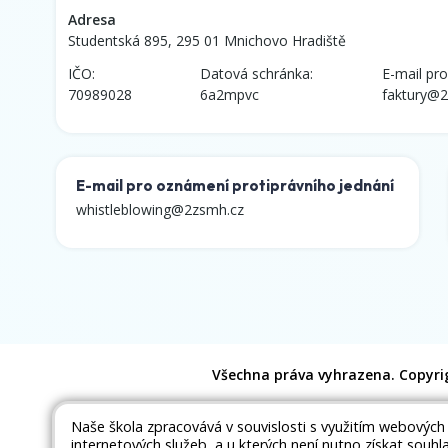
Adresa
Studentská 895, 295 01 Mnichovo Hradiště
IČO:
Datová schránka:
E-mail pro
70989028
6a2mpvc
faktury@2
E-mail pro oznámení protiprávního jednání
whistleblowing@2zsmh.cz
Všechna práva vyhrazena. Copyri
Naše škola zpracovává v souvislosti s využitím webových
internetových služeb, a u kterých není nutno získat souhl