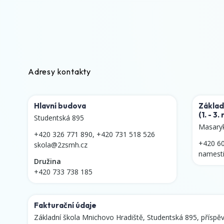
Adresy kontakty
Hlavní budova
Základ
(1. - 3.
Studentská 895
Masary
+420 326 771 890
,
+420 731 518 526
+420 6
skola@2zsmh.cz
namest
Družina
+420 733 738 185
Fakturační údaje
Základní škola Mnichovo Hradiště, Studentská 895, příspě