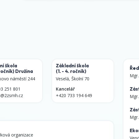
ní škola
Základní škola
Ředi
 ročník)
Družina
(1. - 4. ročník)
Mgr.
kovo náměstí 244
Veselá, Školní 70
03 251 801
Kancelář
Zást
i@2zsmh.cz
+420 733 194 649
Mgr.
Zás
Mgr.
Eko
vková organizace
Vend