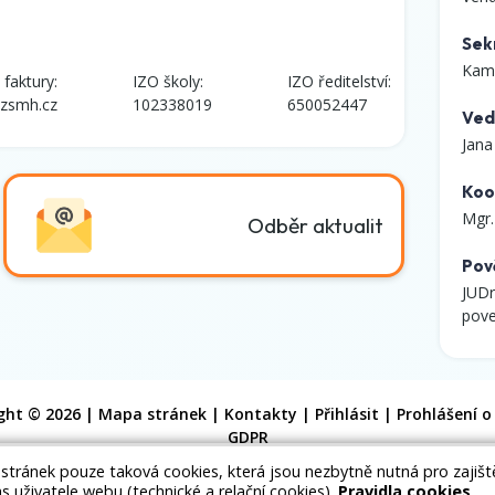
Sek
Kami
 faktury:
IZO školy:
IZO ředitelství:
zsmh.cz
102338019
650052447
Ved
Jana
Koo
Mgr
Odběr aktualit
Pov
JUDr
pove
ght © 2026 |
Mapa stránek
|
Kontakty
|
Přihlásit
|
Prohlášení o
GDPR
 stránek pouze taková cookies, která jsou nezbytně nutná pro zajiš
as uživatele webu (technické a relační cookies).
Pravidla cookies