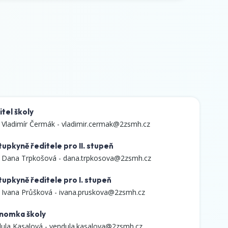
tel školy
 Vladimír Čermák -
vladimir.cermak@2zsmh.cz
upkyně ředitele pro II. stupeň
 Dana Trpkošová -
dana.trpkosova@2zsmh.cz
tupkyně ředitele pro I. stupeň
 Ivana Průšková -
ivana.pruskova@2zsmh.cz
nomka školy
ula Kasalová -
vendula.kasalova@2zsmh.cz