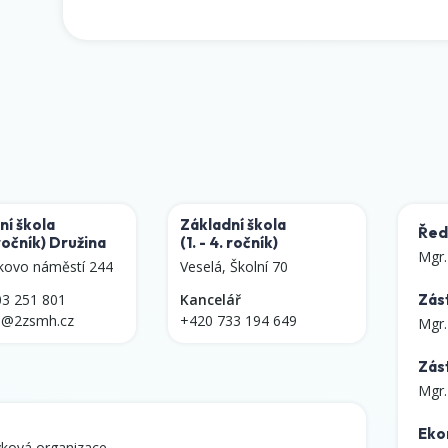
ní škola
Základní škola
Ředi
 ročník)
Družina
(1. - 4. ročník)
Mgr.
kovo náměstí 244
Veselá, Školní 70
03 251 801
Kancelář
Zást
i@2zsmh.cz
+420 733 194 649
Mgr.
Zás
Mgr.
Eko
vková organizace