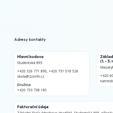
Adresy kontakty
Hlavní budova
Základ
(1. - 3.
Studentská 895
Masary
+420 326 771 890
,
+420 731 518 526
+420 6
skola@2zsmh.cz
namest
Družina
+420 733 738 185
Fakturační údaje
Základní škola Mnichovo Hradiště, Studentská 895, příspě