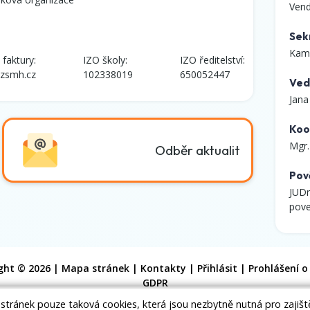
Vend
Sek
Kami
 faktury:
IZO školy:
IZO ředitelství:
zsmh.cz
102338019
650052447
Ved
Jana
Koo
Mgr
Odběr aktualit
Pov
JUDr
pove
ght © 2026 |
Mapa stránek
|
Kontakty
|
Přihlásit
|
Prohlášení o
GDPR
 stránek pouze taková cookies, která jsou nezbytně nutná pro zajiš