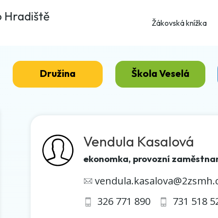
o Hradiště
Žákovská knížka
Družina
Škola Veselá
Vendula Kasalová
ekonomka, provozní zaměstna
vendula.kasalova@2zsmh.
326 771 890
731 518 5