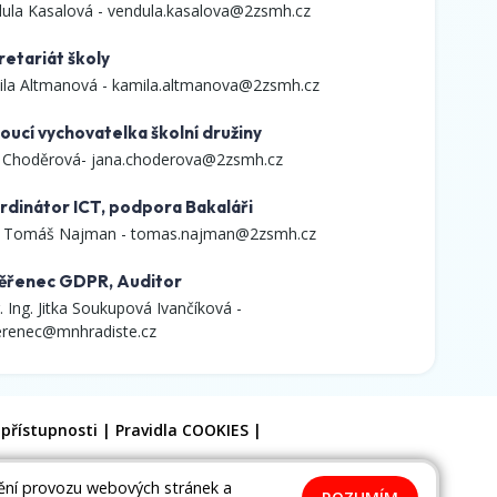
ula Kasalová -
vendula.kasalova@2zsmh.cz
retariát školy
la Altmanová -
kamila.altmanova@2zsmh.cz
oucí vychovatelka školní družiny
 Choděrová-
jana.choderova@2zsmh.cz
rdinátor ICT, podpora Bakaláři
. Tomáš Najman -
tomas.najman@2zsmh.cz
ěřenec GDPR, Auditor
. Ing. Jitka Soukupová Ivančíková -
renec@mnhradiste.cz
 přístupnosti
|
Pravidla COOKIES
|
tění provozu webových stránek a