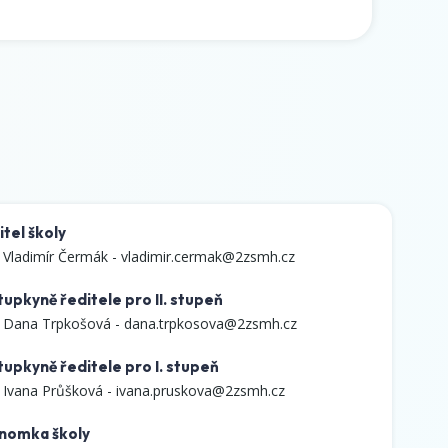
tel školy
 Vladimír Čermák -
vladimir.cermak@2zsmh.cz
upkyně ředitele pro II. stupeň
 Dana Trpkošová -
dana.trpkosova@2zsmh.cz
tupkyně ředitele pro I. stupeň
 Ivana Průšková -
ivana.pruskova@2zsmh.cz
nomka školy