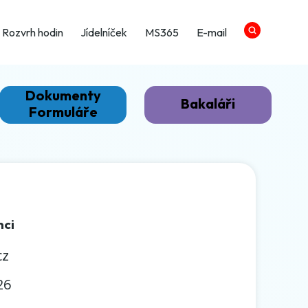
Rozvrh hodin
Jídelníček
MS365
E-mail
Dokumenty
Bakaláři
Formuláře
nci
cz
26