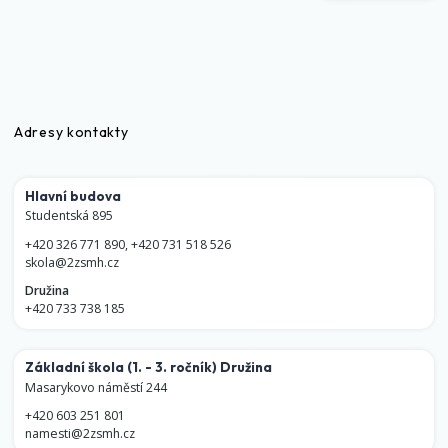
Adresy kontakty
Hlavní budova
Studentská 895
+420 326 771 890
,
+420 731 518 526
skola@2zsmh.cz
Družina
+420 733 738 185
Základní škola
(1. - 3. ročník)
Družina
Masarykovo náměstí 244
+420 603 251 801
namesti@2zsmh.cz