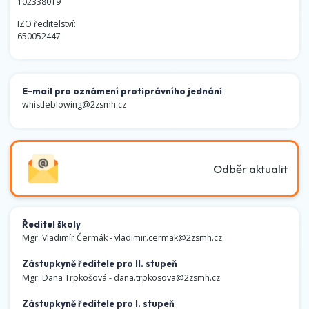
102338019
IZO ředitelství:
650052447
E-mail pro oznámení protiprávního jednání
whistleblowing@2zsmh.cz
Odběr aktualit
Ředitel školy
Mgr. Vladimír Čermák -
vladimir.cermak@2zsmh.cz
Zástupkyně ředitele pro II. stupeň
Mgr. Dana Trpkošová -
dana.trpkosova@2zsmh.cz
Zástupkyně ředitele pro I. stupeň