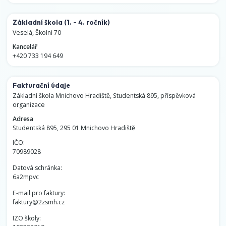
Základní škola
(1. - 4. ročník)
Veselá, Školní 70
Kancelář
+420 733 194 649
Fakturační údaje
Základní škola Mnichovo Hradiště, Studentská 895, příspěvková
organizace
Adresa
Studentská 895, 295 01 Mnichovo Hradiště
IČO:
70989028
Datová schránka:
6a2mpvc
E-mail pro faktury:
faktury@2zsmh.cz
IZO školy: