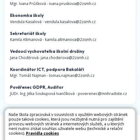
Mgr. Ivana Průšková -
ivana.pruskova@2zsmh.cz
Ekonomka školy
Vendula Kasalová -
vendula.kasalova@2zsmh.cz
Sekretariát školy
Kamila Altmanová -
kamila.altmanova@2zsmh.cz
Vedoucí vychovatelka školní družiny
Jana Choděrová-
jana.choderova@2zsmh.cz
Koordinátor ICT, podpora Bakaláři
Mgr. Tomáš Najman -
tomas.najman@2zsmh.cz
Pověřenec GDPR, Auditor
JUDr. Ing. Jitka Soukupová Ivančíková -
poverenec@mnhradiste.cz
Naše škola zpracovává v souvislosti s využitím webových stránek
pouze taková cookies, která jsou nezbytně nutná pro zajištění
Všechna práva vyhrazena. Copyright © 2026 |
provozu webových stránek a internetových služeb, a u kterých
není nutno získat souhlas uživatele webu (technické a relační
Mapa stránek
|
Kontakty
|
Přihlásit
|
Prohlášení
cookies).
Pravidla cookies
o přístupnosti
|
Pravidla COOKIES
|
GDPR