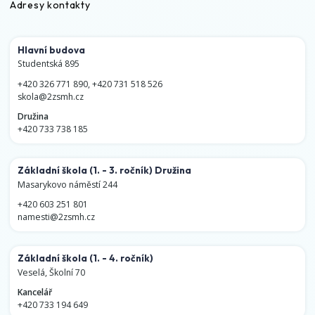
Adresy kontakty
Hlavní budova
Studentská 895
+420 326 771 890
,
+420 731 518 526
skola@2zsmh.cz
Družina
+420 733 738 185
Základní škola
(1. - 3. ročník)
Družina
Masarykovo náměstí 244
+420 603 251 801
namesti@2zsmh.cz
Základní škola
(1. - 4. ročník)
Veselá, Školní 70
Kancelář
+420 733 194 649