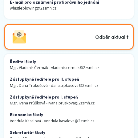
E-mail pro oznámení protiprávního jednání
whistleblowing@2zsmh.cz
Odběr aktualit
Ředitel školy
Mgr. Vladimír Čermák -
vladimir.cermak@2zsmh.cz
Zástupkyně ředitele pro II. stupeň
Mgr. Dana Trpkošová -
dana.trpkosova@2zsmh.cz
Zástupkyně ředitele pro I. stupeň
Mgr. Ivana Průšková -
ivana.pruskova@2zsmh.cz
Ekonomka školy
Vendula Kasalová -
vendula.kasalova@2zsmh.cz
Sekretariát školy