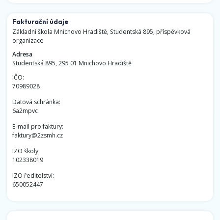
Fakturační údaje
Základní škola Mnichovo Hradiště, Studentská 895, příspěvková
organizace
Adresa
Studentská 895, 295 01 Mnichovo Hradiště
IČO:
70989028
Datová schránka:
6a2mpvc
E-mail pro faktury:
faktury@2zsmh.cz
IZO školy:
102338019
IZO ředitelství:
650052447