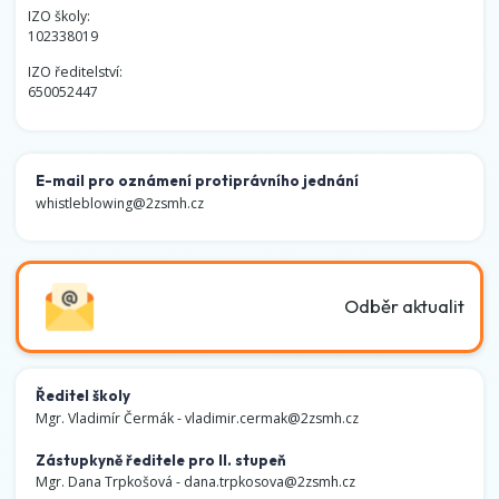
IZO školy:
102338019
IZO ředitelství:
650052447
E-mail pro oznámení protiprávního jednání
whistleblowing@2zsmh.cz
Odběr aktualit
Ředitel školy
Mgr. Vladimír Čermák -
vladimir.cermak@2zsmh.cz
Zástupkyně ředitele pro II. stupeň
Mgr. Dana Trpkošová -
dana.trpkosova@2zsmh.cz