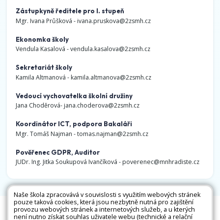
Zástupkyně ředitele pro I. stupeň
Mgr. Ivana Průšková -
ivana.pruskova@2zsmh.cz
Ekonomka školy
Vendula Kasalová -
vendula.kasalova@2zsmh.cz
Sekretariát školy
Kamila Altmanová -
kamila.altmanova@2zsmh.cz
Vedoucí vychovatelka školní družiny
Jana Choděrová-
jana.choderova@2zsmh.cz
Koordinátor ICT, podpora Bakaláři
Mgr. Tomáš Najman -
tomas.najman@2zsmh.cz
Pověřenec GDPR, Auditor
JUDr. Ing. Jitka Soukupová Ivančíková -
poverenec@mnhradiste.cz
Naše škola zpracovává v souvislosti s využitím webových stránek
pouze taková cookies, která jsou nezbytně nutná pro zajištění
Všechna práva vyhrazena. Copyright © 2026 |
provozu webových stránek a internetových služeb, a u kterých
není nutno získat souhlas uživatele webu (technické a relační
Mapa stránek
|
Kontakty
|
Přihlásit
|
Prohlášení