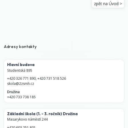
zpět na Úvod >
Adresy kontakty
Hlavní budova
Studentská 895
+420 326 771 890
,
+420 731 518 526
skola@2zsmh.cz
Družina
+420 733 738 185
Základní škola
(1. - 3. ročník)
Družina
Masarykovo náměstí 244
+420 603 251 801