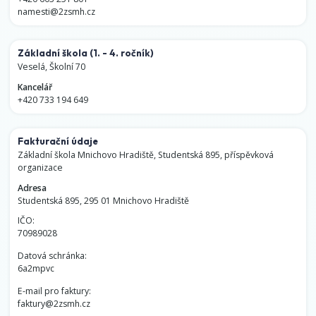
namesti@2zsmh.cz
Základní škola
(1. - 4. ročník)
Veselá, Školní 70
Kancelář
+420 733 194 649
Fakturační údaje
Základní škola Mnichovo Hradiště, Studentská 895, příspěvková
organizace
Adresa
Studentská 895, 295 01 Mnichovo Hradiště
IČO:
70989028
Datová schránka:
6a2mpvc
E-mail pro faktury:
faktury@2zsmh.cz