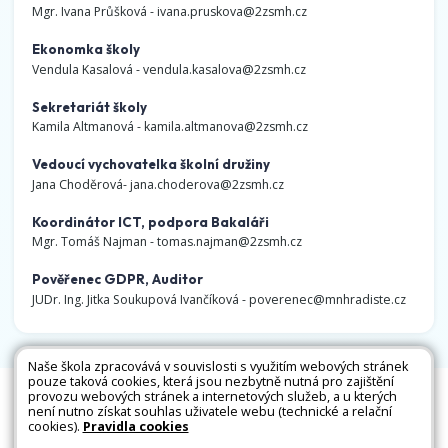
Mgr. Ivana Průšková -
ivana.pruskova@2zsmh.cz
Ekonomka školy
Vendula Kasalová -
vendula.kasalova@2zsmh.cz
Sekretariát školy
Kamila Altmanová -
kamila.altmanova@2zsmh.cz
Vedoucí vychovatelka školní družiny
Jana Choděrová-
jana.choderova@2zsmh.cz
Koordinátor ICT, podpora Bakaláři
Mgr. Tomáš Najman -
tomas.najman@2zsmh.cz
Pověřenec GDPR, Auditor
JUDr. Ing. Jitka Soukupová Ivančíková -
poverenec@mnhradiste.cz
Naše škola zpracovává v souvislosti s využitím webových stránek
pouze taková cookies, která jsou nezbytně nutná pro zajištění
Všechna práva vyhrazena. Copyright © 2026 |
provozu webových stránek a internetových služeb, a u kterých
není nutno získat souhlas uživatele webu (technické a relační
Mapa stránek
|
Kontakty
|
Přihlásit
|
Prohlášení
cookies).
Pravidla cookies
o přístupnosti
|
Pravidla COOKIES
|
GDPR