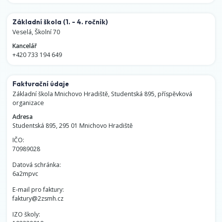
Základní škola
(1. - 4. ročník)
Veselá, Školní 70
Kancelář
+420 733 194 649
Fakturační údaje
Základní škola Mnichovo Hradiště, Studentská 895, příspěvková
organizace
Adresa
Studentská 895, 295 01 Mnichovo Hradiště
IČO:
70989028
Datová schránka:
6a2mpvc
E-mail pro faktury:
faktury@2zsmh.cz
IZO školy: