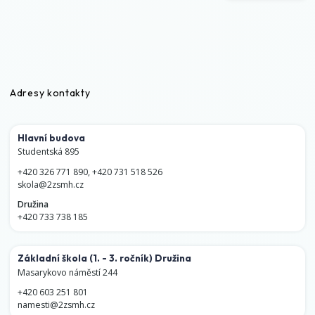
Adresy kontakty
Hlavní budova
Studentská 895
+420 326 771 890
,
+420 731 518 526
skola@2zsmh.cz
Družina
+420 733 738 185
Základní škola
(1. - 3. ročník)
Družina
Masarykovo náměstí 244
+420 603 251 801
namesti@2zsmh.cz