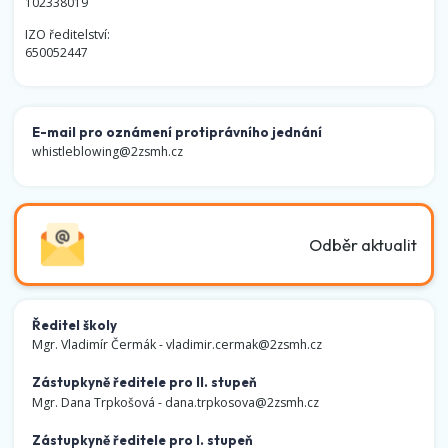
102338019
IZO ředitelství:
650052447
E-mail pro oznámení protiprávního jednání
whistleblowing@2zsmh.cz
Odběr aktualit
Ředitel školy
Mgr. Vladimír Čermák -
vladimir.cermak@2zsmh.cz
Zástupkyně ředitele pro II. stupeň
Mgr. Dana Trpkošová -
dana.trpkosova@2zsmh.cz
Zástupkyně ředitele pro I. stupeň