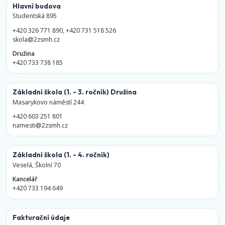
Hlavní budova
Studentská 895
+420 326 771 890
,
+420 731 518 526
skola@2zsmh.cz
Družina
+420 733 738 185
Základní škola
(1. - 3. ročník)
Družina
Masarykovo náměstí 244
+420 603 251 801
namesti@2zsmh.cz
Základní škola
(1. - 4. ročník)
Veselá, Školní 70
Kancelář
+420 733 194 649
Fakturační údaje