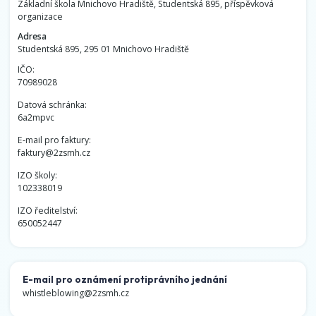
Základní škola Mnichovo Hradiště, Studentská 895, příspěvková
organizace
Adresa
Studentská 895, 295 01 Mnichovo Hradiště
IČO:
70989028
Datová schránka:
6a2mpvc
E-mail pro faktury:
faktury@2zsmh.cz
IZO školy:
102338019
IZO ředitelství:
650052447
E-mail pro oznámení protiprávního jednání
whistleblowing@2zsmh.cz